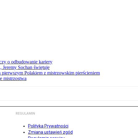
czy o odbudowanie kariery
A, Jeremy Sochan świętuje
 pierwszym Polakiem z mistrzowskim pierścieniem
e mistrzostwa
REGULAMIN
Polityka Prywatności
Zmiana ustawień zgód