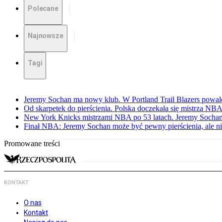
Polecane
Najnowsze
Tagi
Jeremy Sochan ma nowy klub. W Portland Trail Blazers powal
Od skarpetek do pierścienia. Polska doczekała się mistrza NB
New York Knicks mistrzami NBA po 53 latach. Jeremy Sochan
Finał NBA: Jeremy Sochan może być pewny pierścienia, ale ni
Promowane treści
KONTAKT
O nas
Kontakt