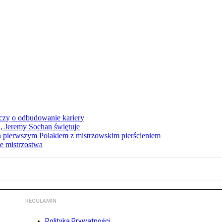
czy o odbudowanie kariery
A, Jeremy Sochan świętuje
 pierwszym Polakiem z mistrzowskim pierścieniem
e mistrzostwa
REGULAMIN
Polityka Prywatności