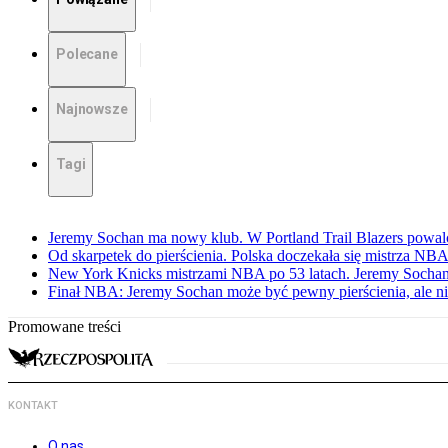
Polecane
Najnowsze
Tagi
Jeremy Sochan ma nowy klub. W Portland Trail Blazers powal
Od skarpetek do pierścienia. Polska doczekała się mistrza NB
New York Knicks mistrzami NBA po 53 latach. Jeremy Sochan
Finał NBA: Jeremy Sochan może być pewny pierścienia, ale ni
Promowane treści
KONTAKT
O nas