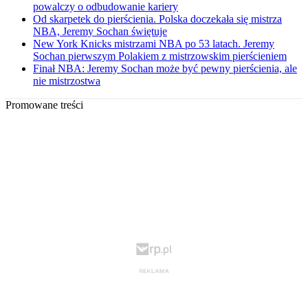
powalczy o odbudowanie kariery
Od skarpetek do pierścienia. Polska doczekała się mistrza
NBA, Jeremy Sochan świętuje
New York Knicks mistrzami NBA po 53 latach. Jeremy
Sochan pierwszym Polakiem z mistrzowskim pierścieniem
Finał NBA: Jeremy Sochan może być pewny pierścienia, ale
nie mistrzostwa
Promowane treści