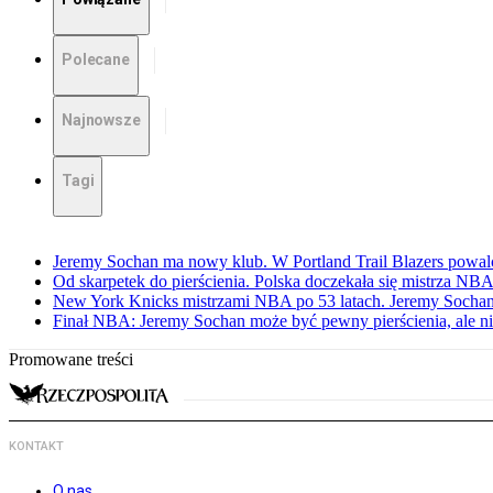
Polecane
Najnowsze
Tagi
Jeremy Sochan ma nowy klub. W Portland Trail Blazers powal
Od skarpetek do pierścienia. Polska doczekała się mistrza NB
New York Knicks mistrzami NBA po 53 latach. Jeremy Sochan
Finał NBA: Jeremy Sochan może być pewny pierścienia, ale ni
Promowane treści
KONTAKT
O nas