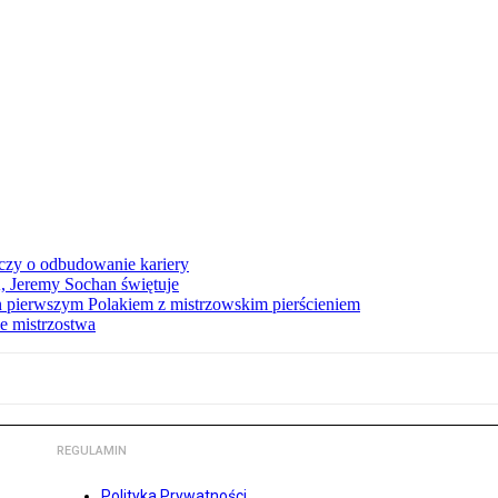
czy o odbudowanie kariery
A, Jeremy Sochan świętuje
 pierwszym Polakiem z mistrzowskim pierścieniem
e mistrzostwa
REGULAMIN
Polityka Prywatności