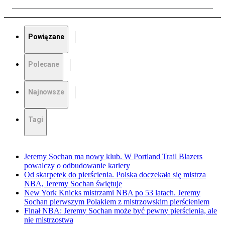
Powiązane
Polecane
Najnowsze
Tagi
Jeremy Sochan ma nowy klub. W Portland Trail Blazers
powalczy o odbudowanie kariery
Od skarpetek do pierścienia. Polska doczekała się mistrza
NBA, Jeremy Sochan świętuje
New York Knicks mistrzami NBA po 53 latach. Jeremy
Sochan pierwszym Polakiem z mistrzowskim pierścieniem
Finał NBA: Jeremy Sochan może być pewny pierścienia, ale
nie mistrzostwa