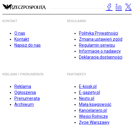
KONTAKT
REGULAMIN
O nas
Polityka Prywatności
Kontakt
Zmiana ustawień zgód
Napisz do nas
Regulamin serwisu
Informacje o nadawcy
Deklaracja dostępności
REKLAMA I PRENUMERATA
PARTNERZY
Reklama
E-kiosk.pl
Ogłoszenia
E-gazety.pl
Prenumerata
Nexto.pl
Archiwum
Mała księgowość
Kancelarierp.pl
Wieści Rolnicze
Życie Warszawy