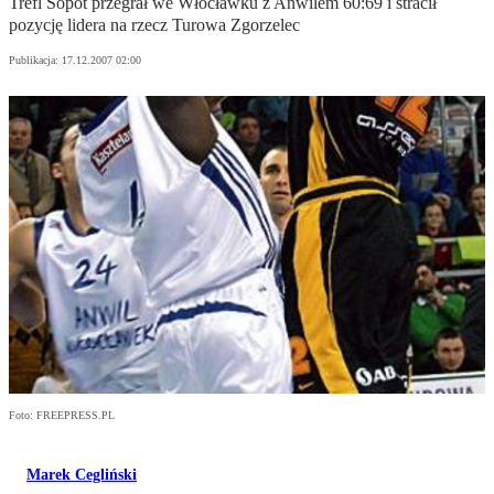
Trefl Sopot przegrał we Włocławku z Anwilem 60:69 i stracił
pozycję lidera na rzecz Turowa Zgorzelec
Publikacja:
17.12.2007 02:00
Foto: FREEPRESS.PL
Marek Cegliński