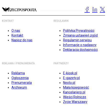
KONTAKT
REGULAMIN
O nas
Polityka Prywatności
Kontakt
Zmiana ustawień zgód
Napisz do nas
Regulamin serwisu
Informacje o nadawcy
Deklaracja dostępności
REKLAMA I PRENUMERATA
PARTNERZY
Reklama
E-kiosk.pl
Ogłoszenia
E-gazety.pl
Prenumerata
Nexto.pl
Archiwum
Mała księgowość
Kancelarierp.pl
Wieści Rolnicze
Życie Warszawy