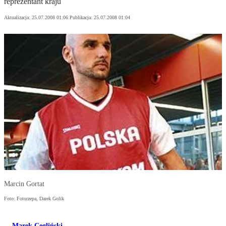
reprezentant kraju
Aktualizacja:
25.07.2008 01:06
Publikacja:
25.07.2008 01:04
Marcin Gortat
Foto: Fotorzepa, Darek Golik
Marek Cegliński