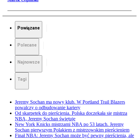
Powiązane
Polecane
Najnowsze
Tagi
Jeremy Sochan ma nowy klub. W Portland Trail Blazers
powalczy o odbudowanie kariery
Od skarpetek do pierścienia. Polska doczekała się mistrza
NBA, Jeremy Sochan świętuje
New York Knicks mistrzami NBA po 53 latach. Jeremy
Sochan pierwszym Polakiem z mistrzowskim pierścieniem
Finał NBA: Jeremy Sochan może być pewny pierścienia, ale