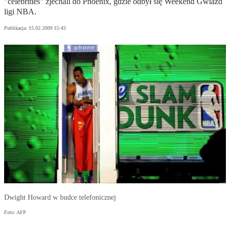
"celebrities" zjechali do Phoenix, gdzie odbył się Weekend Gwiazd
ligi NBA.
Publikacja:
15.02.2009 15:43
Dwight Howard w budce telefonicznej
Foto: AFP