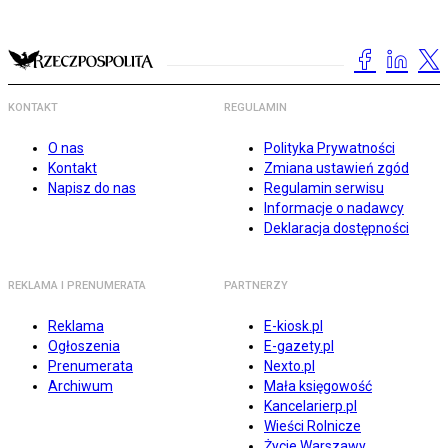
KONTAKT
REGULAMIN
O nas
Polityka Prywatności
Kontakt
Zmiana ustawień zgód
Napisz do nas
Regulamin serwisu
Informacje o nadawcy
Deklaracja dostępności
REKLAMA I PRENUMERATA
PARTNERZY
Reklama
E-kiosk.pl
Ogłoszenia
E-gazety.pl
Prenumerata
Nexto.pl
Archiwum
Mała księgowość
Kancelarierp.pl
Wieści Rolnicze
Życie Warszawy