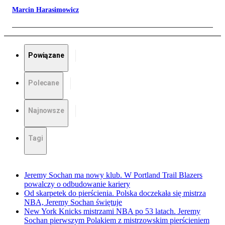
Marcin Harasimowicz
Powiązane
Polecane
Najnowsze
Tagi
Jeremy Sochan ma nowy klub. W Portland Trail Blazers
powalczy o odbudowanie kariery
Od skarpetek do pierścienia. Polska doczekała się mistrza
NBA, Jeremy Sochan świętuje
New York Knicks mistrzami NBA po 53 latach. Jeremy
Sochan pierwszym Polakiem z mistrzowskim pierścieniem