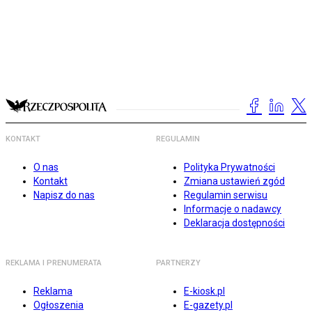
KONTAKT
REGULAMIN
O nas
Polityka Prywatności
Kontakt
Zmiana ustawień zgód
Napisz do nas
Regulamin serwisu
Informacje o nadawcy
Deklaracja dostępności
REKLAMA I PRENUMERATA
PARTNERZY
Reklama
E-kiosk.pl
Ogłoszenia
E-gazety.pl