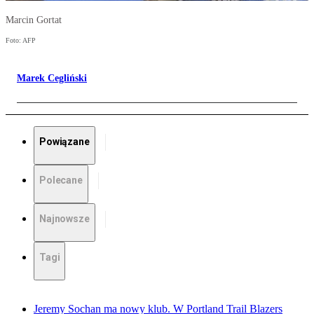
Marcin Gortat
Foto: AFP
Marek Cegliński
Powiązane
Polecane
Najnowsze
Tagi
Jeremy Sochan ma nowy klub. W Portland Trail Blazers