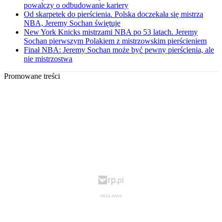
powalczy o odbudowanie kariery
Od skarpetek do pierścienia. Polska doczekała się mistrza
NBA, Jeremy Sochan świętuje
New York Knicks mistrzami NBA po 53 latach. Jeremy
Sochan pierwszym Polakiem z mistrzowskim pierścieniem
Finał NBA: Jeremy Sochan może być pewny pierścienia, ale
nie mistrzostwa
Promowane treści