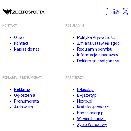
KONTAKT
REGULAMIN
O nas
Polityka Prywatności
Kontakt
Zmiana ustawień zgód
Napisz do nas
Regulamin serwisu
Informacje o nadawcy
Deklaracja dostępności
REKLAMA I PRENUMERATA
PARTNERZY
Reklama
E-kiosk.pl
Ogłoszenia
E-gazety.pl
Prenumerata
Nexto.pl
Archiwum
Mała księgowość
Kancelarierp.pl
Wieści Rolnicze
Życie Warszawy