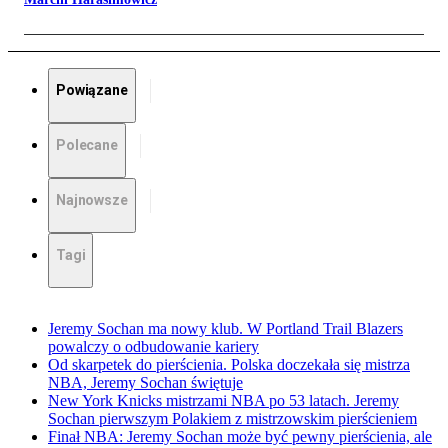
Powiązane
Polecane
Najnowsze
Tagi
Jeremy Sochan ma nowy klub. W Portland Trail Blazers
powalczy o odbudowanie kariery
Od skarpetek do pierścienia. Polska doczekała się mistrza
NBA, Jeremy Sochan świętuje
New York Knicks mistrzami NBA po 53 latach. Jeremy
Sochan pierwszym Polakiem z mistrzowskim pierścieniem
Finał NBA: Jeremy Sochan może być pewny pierścienia, ale