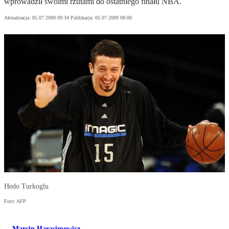
wprowadził swoimi rzutami do ostatniego finału NBA.
Aktualizacja:
05.07.2009 09:34
Publikacja:
05.07.2009 08:00
Hedo Turkoglu
Foto: AFP
Marcin Harasimowicz