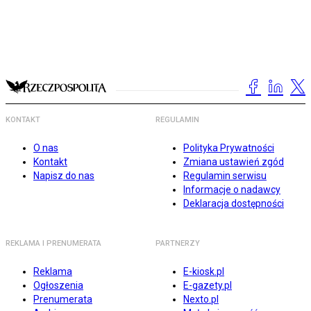
KONTAKT
REGULAMIN
O nas
Polityka Prywatności
Kontakt
Zmiana ustawień zgód
Napisz do nas
Regulamin serwisu
Informacje o nadawcy
Deklaracja dostępności
REKLAMA I PRENUMERATA
PARTNERZY
Reklama
E-kiosk.pl
Ogłoszenia
E-gazety.pl
Prenumerata
Nexto.pl