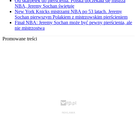
Od skarpetek do pierścienia. Polska doczekała się mistrza
NBA, Jeremy Sochan świętuje
New York Knicks mistrzami NBA po 53 latach. Jeremy
Sochan pierwszym Polakiem z mistrzowskim pierścieniem
Finał NBA: Jeremy Sochan może być pewny pierścienia, ale
nie mistrzostwa
Promowane treści