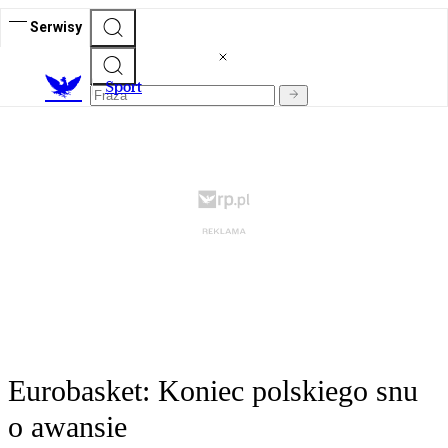
Serwisy
S
port
Eurobasket: Koniec polskiego snu
o awansie