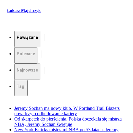
Łukasz Majchrzyk
Powiązane
Polecane
Najnowsze
Tagi
Jeremy Sochan ma nowy klub. W Portland Trail Blazers
powalczy o odbudowanie kariery
Od skarpetek do pierścienia. Polska doczekała się mistrza
NBA, Jeremy Sochan świętuje
New York Knicks mistrzami NBA po 53 latach. Jeremy