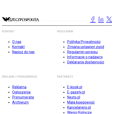
KONTAKT
REGULAMIN
O nas
Polityka Prywatności
Kontakt
Zmiana ustawień zgód
Napisz do nas
Regulamin serwisu
Informacje o nadawcy
Deklaracja dostępności
REKLAMA I PRENUMERATA
PARTNERZY
Reklama
E-kiosk.pl
Ogłoszenia
E-gazety.pl
Prenumerata
Nexto.pl
Archiwum
Mała księgowość
Kancelarierp.pl
Wieści Rolnicze