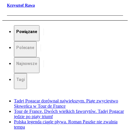
Krzysztof Rawa
Powiązane
Polecane
Najnowsze
Tagi
Tadej Pogacar dorównał największym. Piąte zwycięstwo
Słoweńca w Tour de France
Tour de France. Dwóch wielkich faworytów. Tadej Pogacar
jedzie po piąty triumf
Polska legenda ciągle pływa. Roman Paszke nie zwalnia
tempa