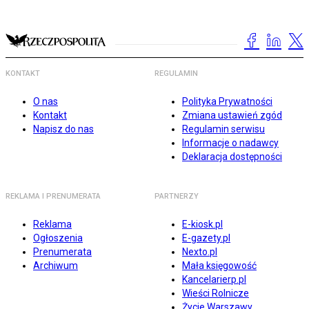
KONTAKT
REGULAMIN
O nas
Polityka Prywatności
Kontakt
Zmiana ustawień zgód
Napisz do nas
Regulamin serwisu
Informacje o nadawcy
Deklaracja dostępności
REKLAMA I PRENUMERATA
PARTNERZY
Reklama
E-kiosk.pl
Ogłoszenia
E-gazety.pl
Prenumerata
Nexto.pl
Archiwum
Mała księgowość
Kancelarierp.pl
Wieści Rolnicze
Życie Warszawy