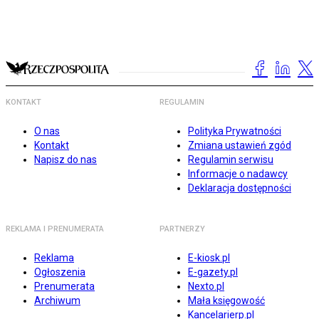
KONTAKT
REGULAMIN
O nas
Polityka Prywatności
Kontakt
Zmiana ustawień zgód
Napisz do nas
Regulamin serwisu
Informacje o nadawcy
Deklaracja dostępności
REKLAMA I PRENUMERATA
PARTNERZY
Reklama
E-kiosk.pl
Ogłoszenia
E-gazety.pl
Prenumerata
Nexto.pl
Archiwum
Mała księgowość
Kancelarierp.pl