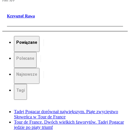
Foto: AFP
Krzysztof Rawa
Powiązane
Polecane
Najnowsze
Tagi
Tadej Pogacar dorównał największym. Piąte zwycięstwo
Słoweńca w Tour de France
Tour de France. Dwóch wielkich faworytów. Tadej Pogacar
jedzie po piąty triumf