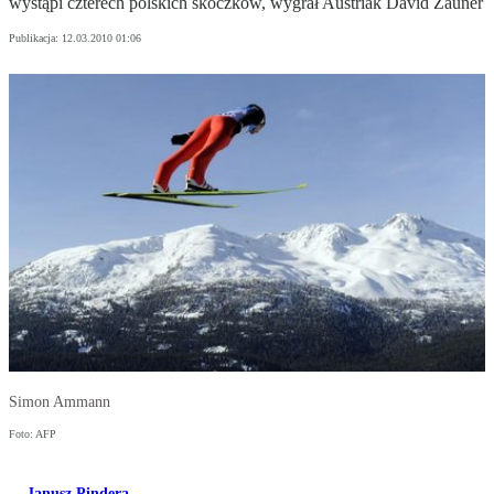
wystąpi czterech polskich skoczków, wygrał Austriak David Zauner
Publikacja:
12.03.2010 01:06
Simon Ammann
Foto: AFP
Janusz Pindera