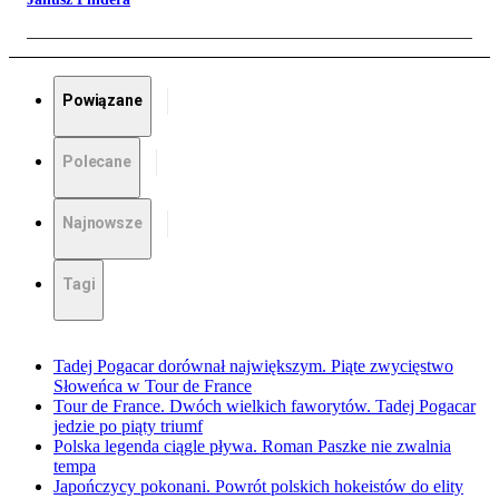
Powiązane
Polecane
Najnowsze
Tagi
Tadej Pogacar dorównał największym. Piąte zwycięstwo
Słoweńca w Tour de France
Tour de France. Dwóch wielkich faworytów. Tadej Pogacar
jedzie po piąty triumf
Polska legenda ciągle pływa. Roman Paszke nie zwalnia
tempa
Japończycy pokonani. Powrót polskich hokeistów do elity