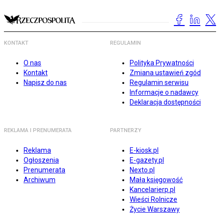
KONTAKT
REGULAMIN
O nas
Polityka Prywatności
Kontakt
Zmiana ustawień zgód
Napisz do nas
Regulamin serwisu
Informacje o nadawcy
Deklaracja dostępności
REKLAMA I PRENUMERATA
PARTNERZY
Reklama
E-kiosk.pl
Ogłoszenia
E-gazety.pl
Prenumerata
Nexto.pl
Archiwum
Mała księgowość
Kancelarierp.pl
Wieści Rolnicze
Życie Warszawy