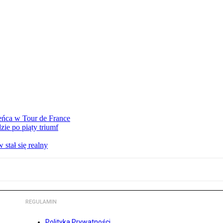
eńca w Tour de France
ie po piąty triumf
stał się realny
REGULAMIN
Polityka Prywatności