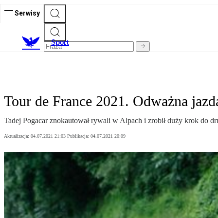
Serwisy
S
port
Tour de France 2021. Odważna jazda
Tadej Pogacar znokautował rywali w Alpach i zrobił duży krok do dr
Aktualizacja:
04.07.2021 21:03
Publikacja:
04.07.2021 20:09