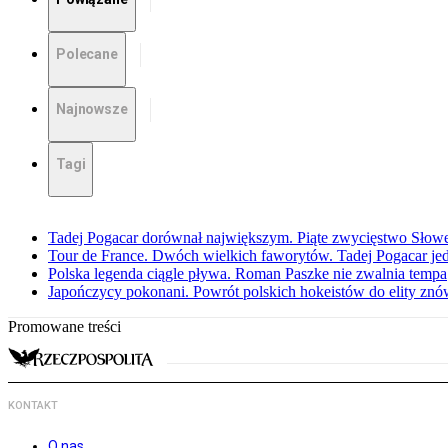
Polecane
Najnowsze
Tagi
Tadej Pogacar dorównał największym. Piąte zwycięstwo Słow
Tour de France. Dwóch wielkich faworytów. Tadej Pogacar jedz
Polska legenda ciągle pływa. Roman Paszke nie zwalnia tempa
Japończycy pokonani. Powrót polskich hokeistów do elity znów 
Promowane treści
KONTAKT
O nas