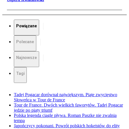
Powiązane
Polecane
Najnowsze
Tagi
Tadej Pogacar dorównał największym. Piąte zwycięstwo
Słoweńca w Tour de France
Tour de France. Dwóch wielkich faworytów. Tadej Pogacar
jedzie po piąty triumf
Polska legenda ciągle pływa. Roman Paszke nie zwalnia
tempa
Japończycy pokonani. Powrót polskich hokeistów do elity