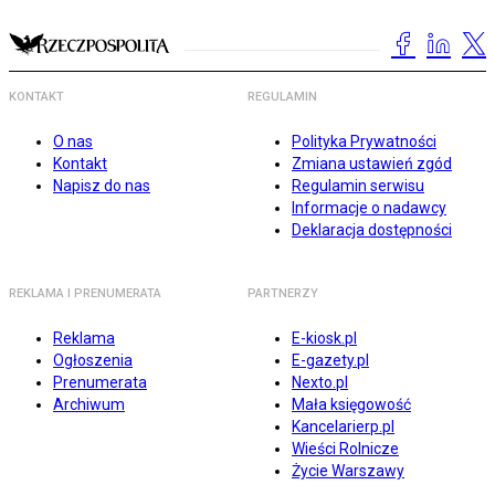
KONTAKT
REGULAMIN
O nas
Polityka Prywatności
Kontakt
Zmiana ustawień zgód
Napisz do nas
Regulamin serwisu
Informacje o nadawcy
Deklaracja dostępności
REKLAMA I PRENUMERATA
PARTNERZY
Reklama
E-kiosk.pl
Ogłoszenia
E-gazety.pl
Prenumerata
Nexto.pl
Archiwum
Mała księgowość
Kancelarierp.pl
Wieści Rolnicze
Życie Warszawy