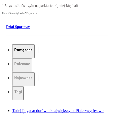
1,5 tys. osób ćwiczyło na parkiecie trójmiejskiej hali
Foto: Gimnastyka dla Wszystkich
Dział Sportowy
Powiązane
Polecane
Najnowsze
Tagi
Tadej Pogacar dorównał największym. Piąte zwycięstwo