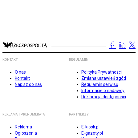
KONTAKT
REGULAMIN
O nas
Polityka Prywatności
Kontakt
Zmiana ustawień zgód
Napisz do nas
Regulamin serwisu
Informacje o nadawcy
Deklaracja dostępności
REKLAMA I PRENUMERATA
PARTNERZY
Reklama
E-kiosk.pl
Ogłoszenia
E-gazety.pl