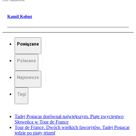
Foto: AdobeStock
Kamil Kołsut
Powiązane
Polecane
Najnowsze
Tagi
Tadej Pogacar dorównał największym. Piąte zwycięstwo
Słoweńca w Tour de France
Tour de France. Dwóch wielkich faworytów. Tadej Pogacar
jedzie po piąty triumf