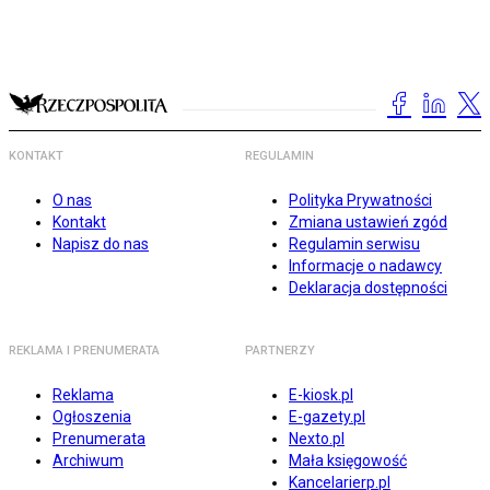
KONTAKT
REGULAMIN
O nas
Polityka Prywatności
Kontakt
Zmiana ustawień zgód
Napisz do nas
Regulamin serwisu
Informacje o nadawcy
Deklaracja dostępności
REKLAMA I PRENUMERATA
PARTNERZY
Reklama
E-kiosk.pl
Ogłoszenia
E-gazety.pl
Prenumerata
Nexto.pl
Archiwum
Mała księgowość
Kancelarierp.pl