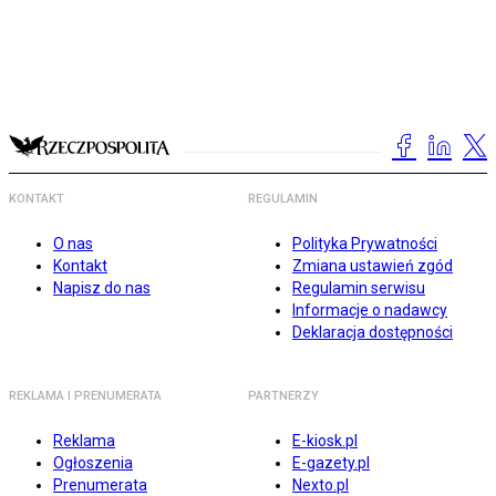
KONTAKT
REGULAMIN
O nas
Polityka Prywatności
Kontakt
Zmiana ustawień zgód
Napisz do nas
Regulamin serwisu
Informacje o nadawcy
Deklaracja dostępności
REKLAMA I PRENUMERATA
PARTNERZY
Reklama
E-kiosk.pl
Ogłoszenia
E-gazety.pl
Prenumerata
Nexto.pl