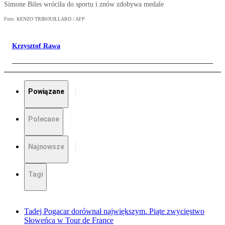
Simone Biles wróciła do sportu i znów zdobywa medale
Foto: KENZO TRIBOUILLARD / AFP
Krzysztof Rawa
Powiązane
Polecane
Najnowsze
Tagi
Tadej Pogacar dorównał największym. Piąte zwycięstwo
Słoweńca w Tour de France