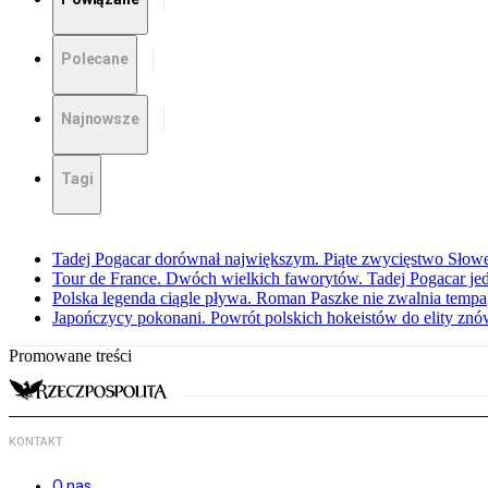
Polecane
Najnowsze
Tagi
Tadej Pogacar dorównał największym. Piąte zwycięstwo Słow
Tour de France. Dwóch wielkich faworytów. Tadej Pogacar jedz
Polska legenda ciągle pływa. Roman Paszke nie zwalnia tempa
Japończycy pokonani. Powrót polskich hokeistów do elity znów 
Promowane treści
KONTAKT
O nas