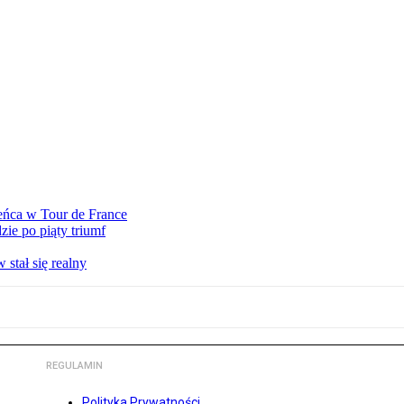
eńca w Tour de France
ie po piąty triumf
stał się realny
REGULAMIN
Polityka Prywatności