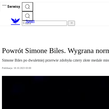
Serwisy
S
port
Powrót Simone Biles. Wygrana norm
Simone Biles po dwuletniej przerwie zdobyła cztery złote medale mist
Publikacja:
18.10.2023 03:00