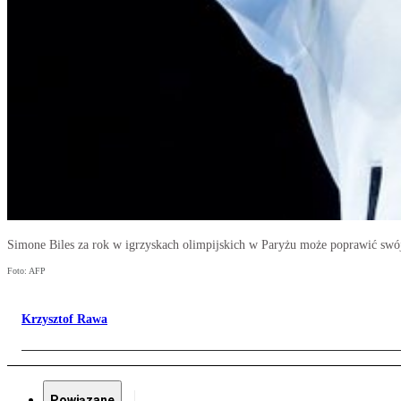
Simone Biles za rok w igrzyskach olimpijskich w Paryżu może poprawić sw
Foto: AFP
Krzysztof Rawa
Powiązane