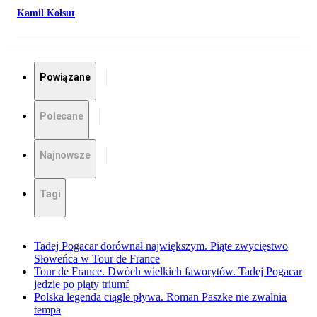
Kamil Kołsut
Powiązane
Polecane
Najnowsze
Tagi
Tadej Pogacar dorównał największym. Piąte zwycięstwo
Słoweńca w Tour de France
Tour de France. Dwóch wielkich faworytów. Tadej Pogacar
jedzie po piąty triumf
Polska legenda ciągle pływa. Roman Paszke nie zwalnia
tempa