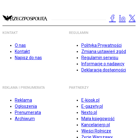
KONTAKT
REGULAMIN
O nas
Polityka Prywatności
Kontakt
Zmiana ustawień zgód
Napisz do nas
Regulamin serwisu
Informacje o nadawcy
Deklaracja dostępności
REKLAMA I PRENUMERATA
PARTNERZY
Reklama
E-kiosk.pl
Ogłoszenia
E-gazety.pl
Prenumerata
Nexto.pl
Archiwum
Mała księgowość
Kancelarierp.pl
Wieści Rolnicze
Życie Warszawy