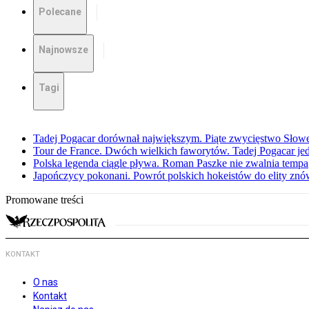
Polecane
Najnowsze
Tagi
Tadej Pogacar dorównał największym. Piąte zwycięstwo Słow
Tour de France. Dwóch wielkich faworytów. Tadej Pogacar jedz
Polska legenda ciągle pływa. Roman Paszke nie zwalnia tempa
Japończycy pokonani. Powrót polskich hokeistów do elity znów 
Promowane treści
KONTAKT
O nas
Kontakt