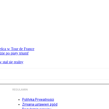
eńca w Tour de France
ie po piąty triumf
stał się realny
REGULAMIN
Polityka Prywatności
Zmiana ustawień zgód