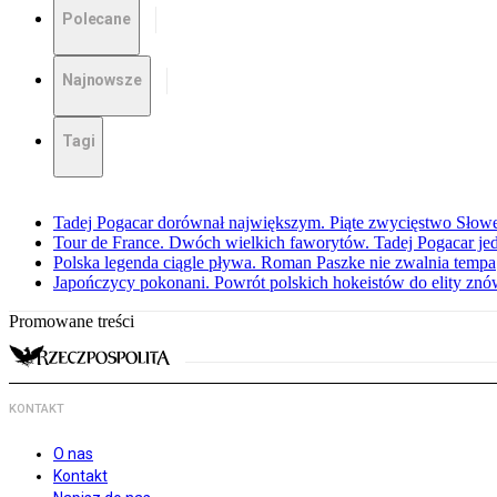
Polecane
Najnowsze
Tagi
Tadej Pogacar dorównał największym. Piąte zwycięstwo Słow
Tour de France. Dwóch wielkich faworytów. Tadej Pogacar jedz
Polska legenda ciągle pływa. Roman Paszke nie zwalnia tempa
Japończycy pokonani. Powrót polskich hokeistów do elity znów 
Promowane treści
KONTAKT
O nas
Kontakt