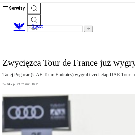
Serwisy
S
port
Zwycięzca Tour de France już wygr
Tadej Pogacar (UAE Team Emirates) wygrał trzeci etap UAE Tour i u
Publikacja:
23.02.2021 18:11