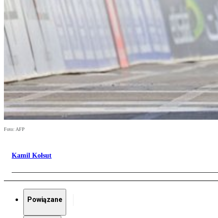
Foto: AFP
Kamil Kołsut
Powiązane