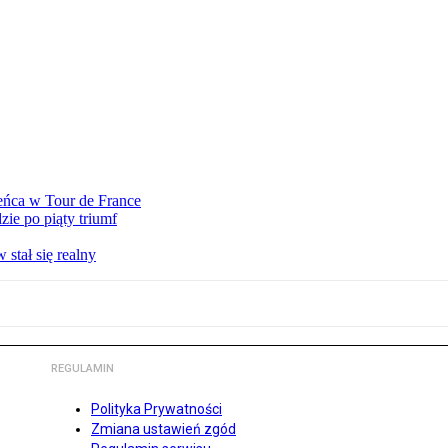
eńca w Tour de France
ie po piąty triumf
stał się realny
REGULAMIN
Polityka Prywatności
Zmiana ustawień zgód