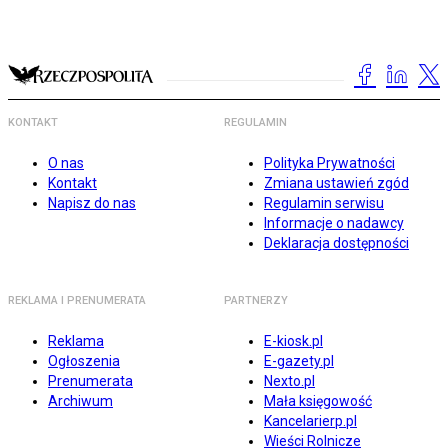
KONTAKT
REGULAMIN
O nas
Polityka Prywatności
Kontakt
Zmiana ustawień zgód
Napisz do nas
Regulamin serwisu
Informacje o nadawcy
Deklaracja dostępności
REKLAMA I PRENUMERATA
PARTNERZY
Reklama
E-kiosk.pl
Ogłoszenia
E-gazety.pl
Prenumerata
Nexto.pl
Archiwum
Mała księgowość
Kancelarierp.pl
Wieści Rolnicze