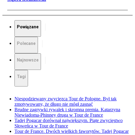
Powiązane
Polecane
Najnowsze
Tagi
Niespodziewany zwycięzca Tour de Pologne. Był tak
zmotywowany, że długo nie mógł zasnąć
Brudne zagrywki rywalek i skromna premia. Katarzyna
Niewiadoma-Phinney druga w Tour de France
Tadej Pogacar dorównał największym. Piąte zwycięstwo
Słoweńca w Tour de France
Tour de France. Dwóch wielkich faworytów. Tadej Pogacar