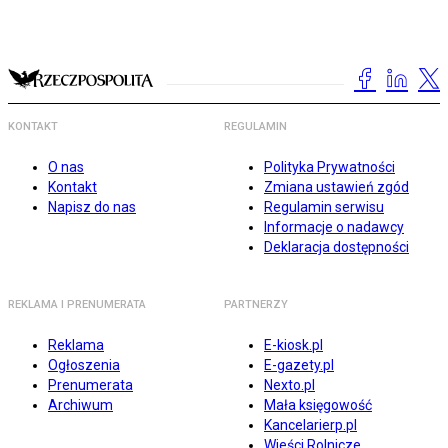
KONTAKT
REGULAMIN
O nas
Polityka Prywatności
Kontakt
Zmiana ustawień zgód
Napisz do nas
Regulamin serwisu
Informacje o nadawcy
Deklaracja dostępności
REKLAMA I PRENUMERATA
PARTNERZY
Reklama
E-kiosk.pl
Ogłoszenia
E-gazety.pl
Prenumerata
Nexto.pl
Archiwum
Mała księgowość
Kancelarierp.pl
Wieści Rolnicze