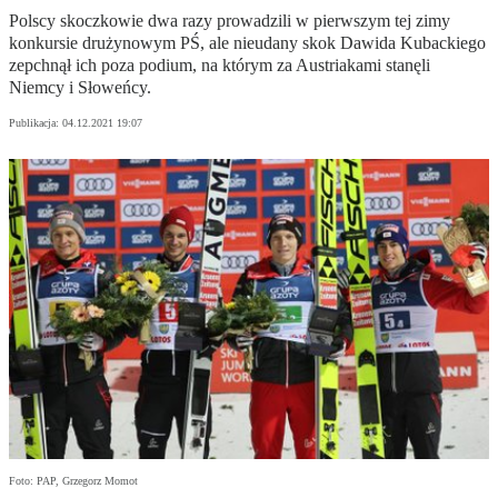
Polscy skoczkowie dwa razy prowadzili w pierwszym tej zimy
konkursie drużynowym PŚ, ale nieudany skok Dawida Kubackiego
zepchnął ich poza podium, na którym za Austriakami stanęli
Niemcy i Słoweńcy.
Publikacja:
04.12.2021 19:07
Foto: PAP, Grzegorz Momot