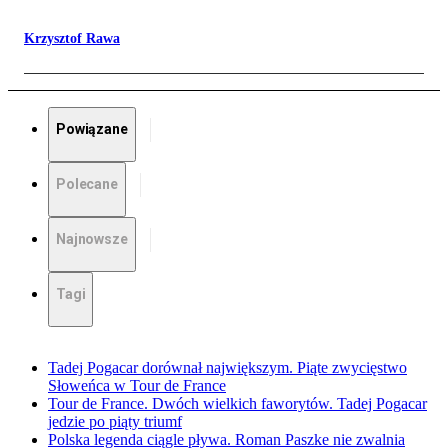
Krzysztof Rawa
Powiązane
Polecane
Najnowsze
Tagi
Tadej Pogacar dorównał największym. Piąte zwycięstwo
Słoweńca w Tour de France
Tour de France. Dwóch wielkich faworytów. Tadej Pogacar
jedzie po piąty triumf
Polska legenda ciągle pływa. Roman Paszke nie zwalnia