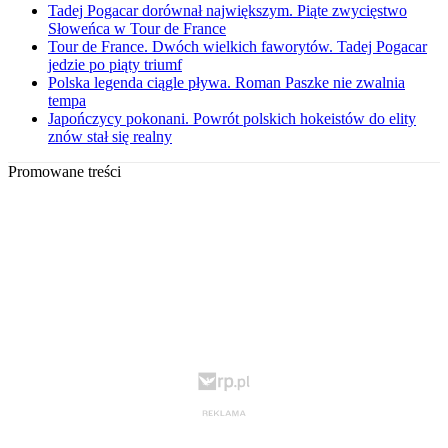
Tadej Pogacar dorównał największym. Piąte zwycięstwo
Słoweńca w Tour de France
Tour de France. Dwóch wielkich faworytów. Tadej Pogacar
jedzie po piąty triumf
Polska legenda ciągle pływa. Roman Paszke nie zwalnia
tempa
Japończycy pokonani. Powrót polskich hokeistów do elity
znów stał się realny
Promowane treści