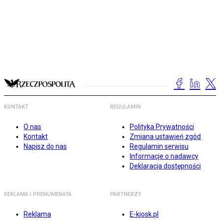
KONTAKT
REGULAMIN
O nas
Polityka Prywatności
Kontakt
Zmiana ustawień zgód
Napisz do nas
Regulamin serwisu
Informacje o nadawcy
Deklaracja dostępności
REKLAMA I PRENUMERATA
PARTNERZY
Reklama
E-kiosk.pl