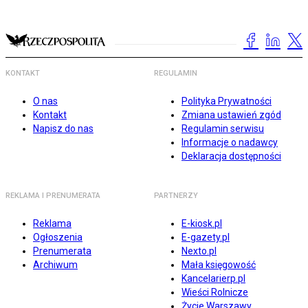
KONTAKT
REGULAMIN
O nas
Polityka Prywatności
Kontakt
Zmiana ustawień zgód
Napisz do nas
Regulamin serwisu
Informacje o nadawcy
Deklaracja dostępności
REKLAMA I PRENUMERATA
PARTNERZY
Reklama
E-kiosk.pl
Ogłoszenia
E-gazety.pl
Prenumerata
Nexto.pl
Archiwum
Mała księgowość
Kancelarierp.pl
Wieści Rolnicze
Życie Warszawy