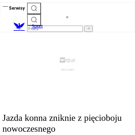
Serwisy
S
port
Jazda konna zniknie z pięcioboju
nowoczesnego