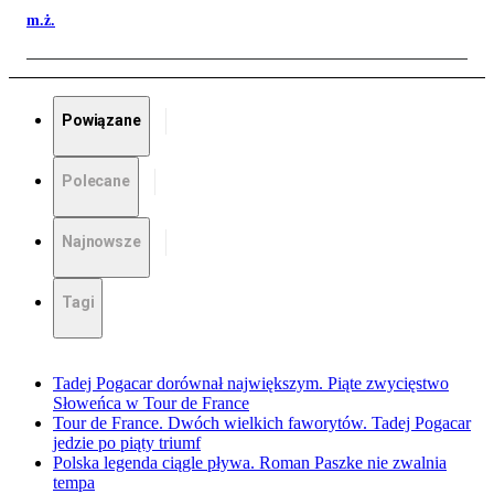
m.ż.
Powiązane
Polecane
Najnowsze
Tagi
Tadej Pogacar dorównał największym. Piąte zwycięstwo
Słoweńca w Tour de France
Tour de France. Dwóch wielkich faworytów. Tadej Pogacar
jedzie po piąty triumf
Polska legenda ciągle pływa. Roman Paszke nie zwalnia
tempa