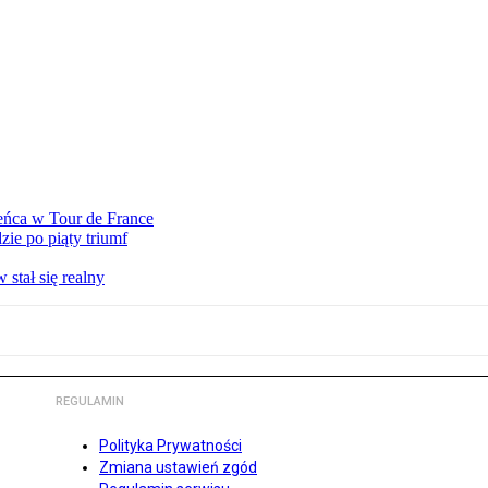
eńca w Tour de France
ie po piąty triumf
stał się realny
REGULAMIN
Polityka Prywatności
Zmiana ustawień zgód