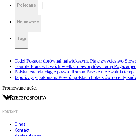
Polecane
Najnowsze
Tagi
Tadej Pogacar dorównał największym. Piąte zwycięstwo Słow
Tour de France. Dwóch wielkich faworytów. Tadej Pogacar jedz
Polska legenda ciągle pływa. Roman Paszke nie zwalnia tempa
Japończycy pokonani. Powrót polskich hokeistów do elity znów 
Promowane treści
KONTAKT
O nas
Kontakt