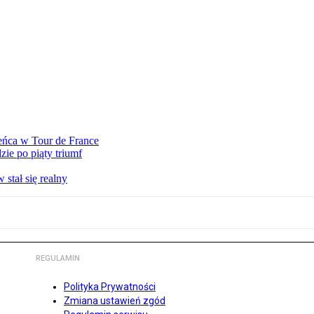
eńca w Tour de France
ie po piąty triumf
stał się realny
REGULAMIN
Polityka Prywatności
Zmiana ustawień zgód