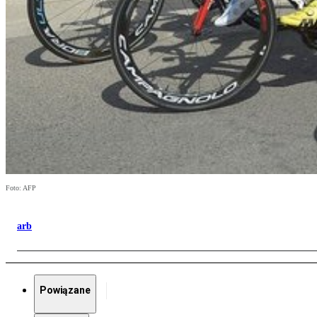
Foto: AFP
arb
Powiązane