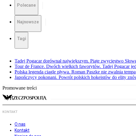
Polecane
Najnowsze
Tagi
Tadej Pogacar dorównał największym. Piąte zwycięstwo Słow
Tour de France. Dwóch wielkich faworytów. Tadej Pogacar jedz
Polska legenda ciągle pływa. Roman Paszke nie zwalnia tempa
Japończycy pokonani. Powrót polskich hokeistów do elity znów 
Promowane treści
KONTAKT
O nas
Kontakt