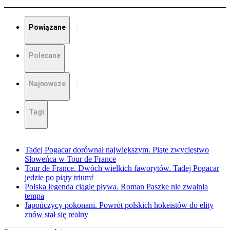
Powiązane
Polecane
Najnowsze
Tagi
Tadej Pogacar dorównał największym. Piąte zwycięstwo
Słoweńca w Tour de France
Tour de France. Dwóch wielkich faworytów. Tadej Pogacar
jedzie po piąty triumf
Polska legenda ciągle pływa. Roman Paszke nie zwalnia
tempa
Japończycy pokonani. Powrót polskich hokeistów do elity
znów stał się realny