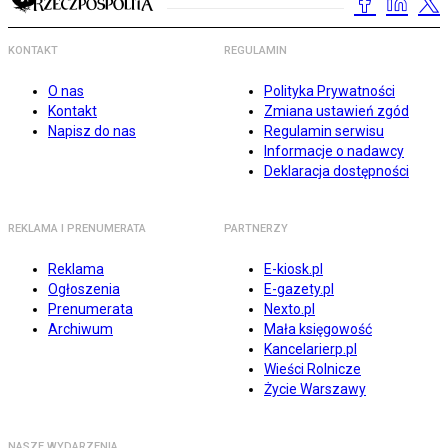
KONTAKT
REGULAMIN
O nas
Polityka Prywatności
Kontakt
Zmiana ustawień zgód
Napisz do nas
Regulamin serwisu
Informacje o nadawcy
Deklaracja dostępności
REKLAMA I PRENUMERATA
PARTNERZY
Reklama
E-kiosk.pl
Ogłoszenia
E-gazety.pl
Prenumerata
Nexto.pl
Archiwum
Mała księgowość
Kancelarierp.pl
Wieści Rolnicze
Życie Warszawy
NASZE WYDARZENIA