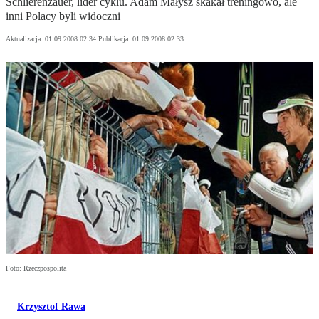
Schlierenzauer, lider cyklu. Adam Małysz skakał treningowo, ale
inni Polacy byli widoczni
Aktualizacja:
01.09.2008 02:34
Publikacja:
01.09.2008 02:33
Foto: Rzeczpospolita
Krzysztof Rawa