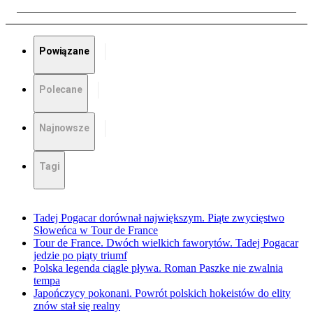
Powiązane
Polecane
Najnowsze
Tagi
Tadej Pogacar dorównał największym. Piąte zwycięstwo
Słoweńca w Tour de France
Tour de France. Dwóch wielkich faworytów. Tadej Pogacar
jedzie po piąty triumf
Polska legenda ciągle pływa. Roman Paszke nie zwalnia
tempa
Japończycy pokonani. Powrót polskich hokeistów do elity
znów stał się realny