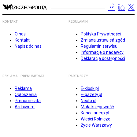
KONTAKT
REGULAMIN
O nas
Polityka Prywatności
Kontakt
Zmiana ustawień zgód
Napisz do nas
Regulamin serwisu
Informacje o nadawcy
Deklaracja dostępności
REKLAMA I PRENUMERATA
PARTNERZY
Reklama
E-kiosk.pl
Ogłoszenia
E-gazety.pl
Prenumerata
Nexto.pl
Archiwum
Mała księgowość
Kancelarierp.pl
Wieści Rolnicze
Życie Warszawy