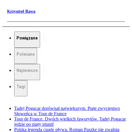
Krzysztof Rawa
Powiązane
Polecane
Najnowsze
Tagi
Tadej Pogacar dorównał największym. Piąte zwycięstwo
Słoweńca w Tour de France
Tour de France. Dwóch wielkich faworytów. Tadej Pogacar
jedzie po piąty triumf
Polska legenda ciągle pływa. Roman Paszke nie zwalnia