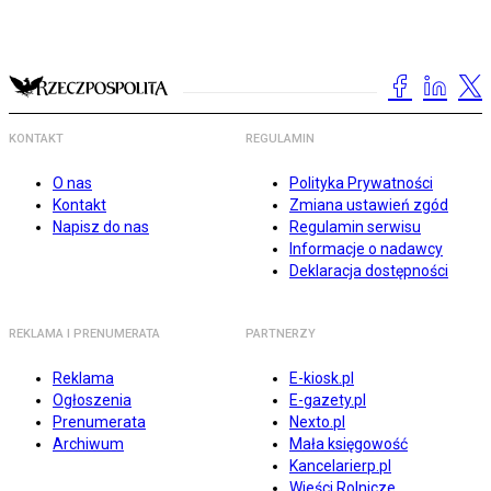
KONTAKT
REGULAMIN
O nas
Polityka Prywatności
Kontakt
Zmiana ustawień zgód
Napisz do nas
Regulamin serwisu
Informacje o nadawcy
Deklaracja dostępności
REKLAMA I PRENUMERATA
PARTNERZY
Reklama
E-kiosk.pl
Ogłoszenia
E-gazety.pl
Prenumerata
Nexto.pl
Archiwum
Mała księgowość
Kancelarierp.pl
Wieści Rolnicze