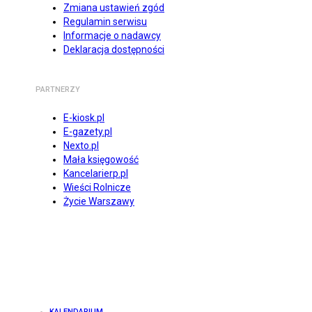
Zmiana ustawień zgód
Regulamin serwisu
Informacje o nadawcy
Deklaracja dostępności
PARTNERZY
E-kiosk.pl
E-gazety.pl
Nexto.pl
Mała księgowość
Kancelarierp.pl
Wieści Rolnicze
Życie Warszawy
KALENDARIUM