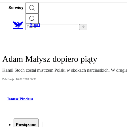
Serwisy
S
port
Adam Małysz dopiero piąty
Kamil Stoch został mistrzem Polski w skokach narciarskich. W drugi
Publikacja:
16.02.2009 00:30
Janusz Pindera
Powiązane