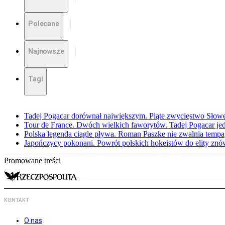
Polecane
Najnowsze
Tagi
Tadej Pogacar dorównał największym. Piąte zwycięstwo Słow
Tour de France. Dwóch wielkich faworytów. Tadej Pogacar jedz
Polska legenda ciągle pływa. Roman Paszke nie zwalnia tempa
Japończycy pokonani. Powrót polskich hokeistów do elity znów 
Promowane treści
KONTAKT
O nas