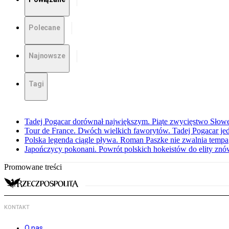
Polecane
Najnowsze
Tagi
Tadej Pogacar dorównał największym. Piąte zwycięstwo Słow
Tour de France. Dwóch wielkich faworytów. Tadej Pogacar jedz
Polska legenda ciągle pływa. Roman Paszke nie zwalnia tempa
Japończycy pokonani. Powrót polskich hokeistów do elity znów 
Promowane treści
KONTAKT
O nas