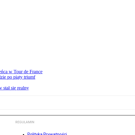
eńca w Tour de France
ie po piąty triumf
stał się realny
REGULAMIN
Polityka Prywatności