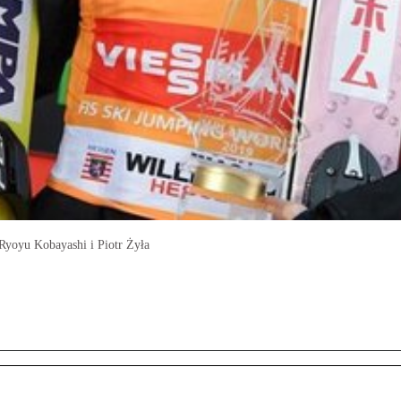
Ryoyu Kobayashi i Piotr Żyła