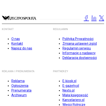
KONTAKT
REGULAMIN
O nas
Polityka Prywatności
Kontakt
Zmiana ustawień zgód
Napisz do nas
Regulamin serwisu
Informacje o nadawcy
Deklaracja dostępności
REKLAMA I PRENUMERATA
PARTNERZY
Reklama
E-kiosk.pl
Ogłoszenia
E-gazety.pl
Prenumerata
Nexto.pl
Archiwum
Mała księgowość
Kancelarierp.pl
Wieści Rolnicze