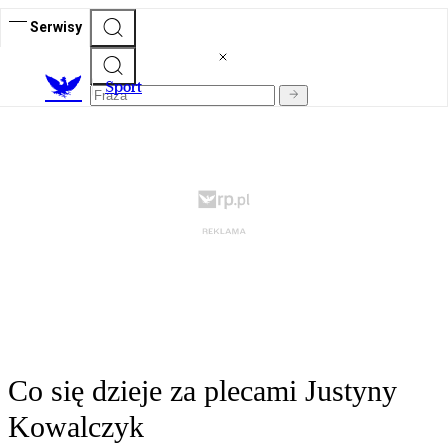
Serwisy
S
port
Co się dzieje za plecami Justyny
Kowalczyk