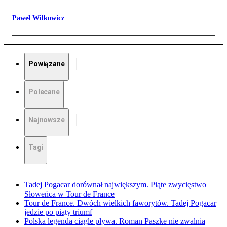
Paweł Wilkowicz
Powiązane
Polecane
Najnowsze
Tagi
Tadej Pogacar dorównał największym. Piąte zwycięstwo
Słoweńca w Tour de France
Tour de France. Dwóch wielkich faworytów. Tadej Pogacar
jedzie po piąty triumf
Polska legenda ciągle pływa. Roman Paszke nie zwalnia