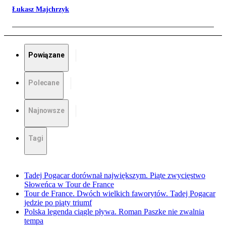
Łukasz Majchrzyk
Powiązane
Polecane
Najnowsze
Tagi
Tadej Pogacar dorównał największym. Piąte zwycięstwo
Słoweńca w Tour de France
Tour de France. Dwóch wielkich faworytów. Tadej Pogacar
jedzie po piąty triumf
Polska legenda ciągle pływa. Roman Paszke nie zwalnia
tempa