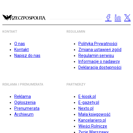
KONTAKT
REGULAMIN
O nas
Polityka Prywatności
Kontakt
Zmiana ustawień zgód
Napisz do nas
Regulamin serwisu
Informacje o nadawcy
Deklaracja dostępności
REKLAMA I PRENUMERATA
PARTNERZY
Reklama
E-kiosk.pl
Ogłoszenia
E-gazety.pl
Prenumerata
Nexto.pl
Archiwum
Mała księgowość
Kancelarierp.pl
Wieści Rolnicze
Życie Warszawy