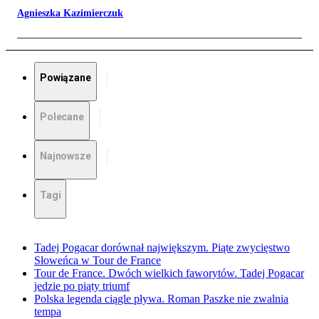
Agnieszka Kazimierczuk
Powiązane
Polecane
Najnowsze
Tagi
Tadej Pogacar dorównał największym. Piąte zwycięstwo
Słoweńca w Tour de France
Tour de France. Dwóch wielkich faworytów. Tadej Pogacar
jedzie po piąty triumf
Polska legenda ciągle pływa. Roman Paszke nie zwalnia
tempa