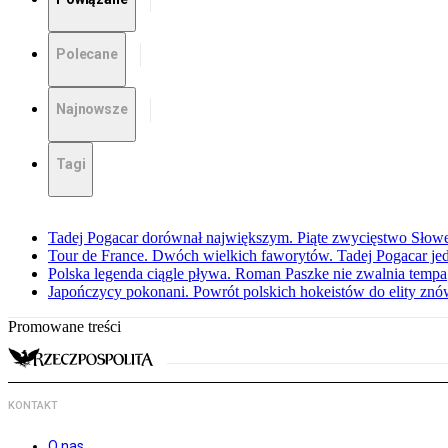
Polecane
Najnowsze
Tagi
Tadej Pogacar dorównał największym. Piąte zwycięstwo Słow
Tour de France. Dwóch wielkich faworytów. Tadej Pogacar jedz
Polska legenda ciągle pływa. Roman Paszke nie zwalnia tempa
Japończycy pokonani. Powrót polskich hokeistów do elity znów 
Promowane treści
KONTAKT
O nas