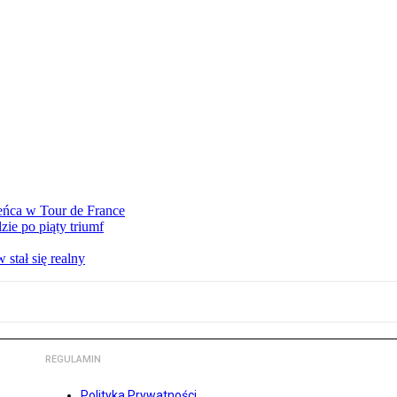
eńca w Tour de France
ie po piąty triumf
stał się realny
REGULAMIN
Polityka Prywatności