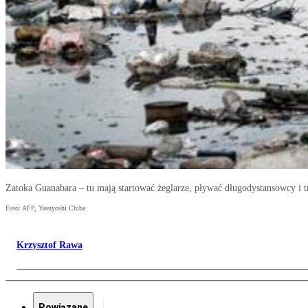
Zatoka Guanabara – tu mają startować żeglarze, pływać długodystansowcy i tr
Foto: AFP, Yasuyoshi Chiba
Krzysztof Rawa
Powiązane