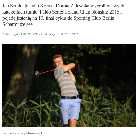
Jan Szmidt jr, Julia Korus i Dorota Zalewska wygrali w swych
kategoriach turniej Faldo Series Poland Championship 2015 i
pojadą jesienią na 19. finał cyklu do Sporting Club Berlin
Scharmützelsee
Aktualizacja:
16.08.2015 20:53
Publikacja:
16.08.2015 20:23
Foto: www.strzałynafairwayu.pl