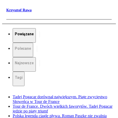
Krzysztof Rawa
Powiązane
Polecane
Najnowsze
Tagi
Tadej Pogacar dorównał największym. Piąte zwycięstwo
Słoweńca w Tour de France
Tour de France. Dwóch wielkich faworytów. Tadej Pogacar
jedzie po piąty triumf
Polska legenda ciągle pływa. Roman Paszke nie zwalnia