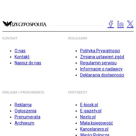
KONTAKT
REGULAMIN
O nas
Polityka Prywatności
Kontakt
Zmiana ustawień zgód
Napisz do nas
Regulamin serwisu
Informacje o nadawcy
Deklaracja dostępności
REKLAMA I PRENUMERATA
PARTNERZY
Reklama
E-kiosk.pl
Ogłoszenia
E-gazety.pl
Prenumerata
Nexto.pl
Archiwum
Mała księgowość
Kancelarierp.pl
Wieści Rolnicze