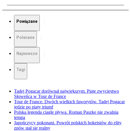
Powiązane
Polecane
Najnowsze
Tagi
Tadej Pogacar dorównał największym. Piąte zwycięstwo
Słoweńca w Tour de France
Tour de France. Dwóch wielkich faworytów. Tadej Pogacar
jedzie po piąty triumf
Polska legenda ciągle pływa. Roman Paszke nie zwalnia
tempa
Japończycy pokonani. Powrót polskich hokeistów do elity
znów stał się realny