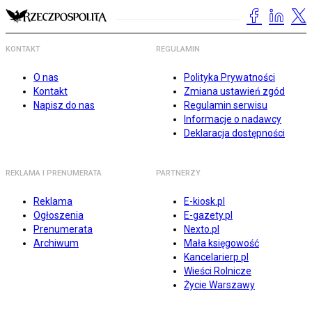
KONTAKT
REGULAMIN
O nas
Polityka Prywatności
Kontakt
Zmiana ustawień zgód
Napisz do nas
Regulamin serwisu
Informacje o nadawcy
Deklaracja dostępności
REKLAMA I PRENUMERATA
PARTNERZY
Reklama
E-kiosk.pl
Ogłoszenia
E-gazety.pl
Prenumerata
Nexto.pl
Archiwum
Mała księgowość
Kancelarierp.pl
Wieści Rolnicze
Życie Warszawy