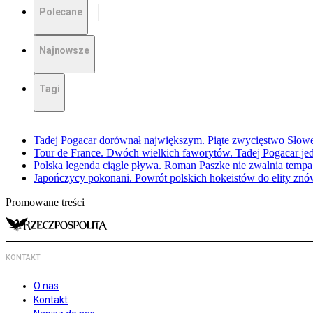
Polecane
Najnowsze
Tagi
Tadej Pogacar dorównał największym. Piąte zwycięstwo Słow
Tour de France. Dwóch wielkich faworytów. Tadej Pogacar jedz
Polska legenda ciągle pływa. Roman Paszke nie zwalnia tempa
Japończycy pokonani. Powrót polskich hokeistów do elity znów 
Promowane treści
KONTAKT
O nas
Kontakt