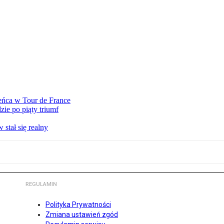
eńca w Tour de France
ie po piąty triumf
stał się realny
REGULAMIN
Polityka Prywatności
Zmiana ustawień zgód