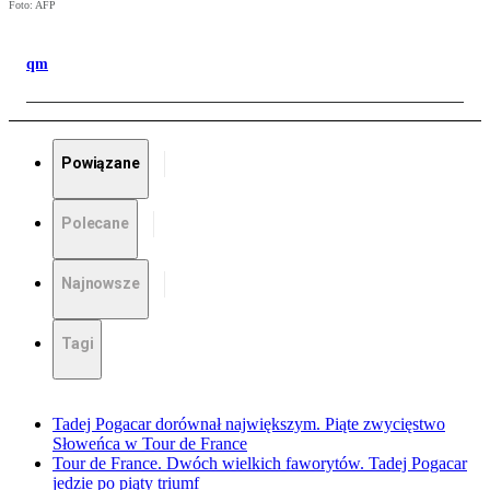
Foto: AFP
qm
Powiązane
Polecane
Najnowsze
Tagi
Tadej Pogacar dorównał największym. Piąte zwycięstwo
Słoweńca w Tour de France
Tour de France. Dwóch wielkich faworytów. Tadej Pogacar
jedzie po piąty triumf