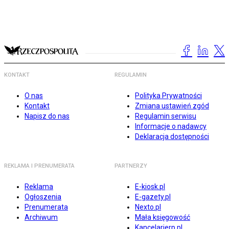
KONTAKT
REGULAMIN
O nas
Polityka Prywatności
Kontakt
Zmiana ustawień zgód
Napisz do nas
Regulamin serwisu
Informacje o nadawcy
Deklaracja dostępności
REKLAMA I PRENUMERATA
PARTNERZY
Reklama
E-kiosk.pl
Ogłoszenia
E-gazety.pl
Prenumerata
Nexto.pl
Archiwum
Mała księgowość
Kancelarierp.pl