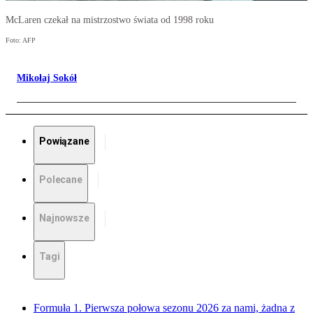
McLaren czekał na mistrzostwo świata od 1998 roku
Foto: AFP
Mikołaj Sokół
Powiązane
Polecane
Najnowsze
Tagi
Formuła 1. Pierwsza połowa sezonu 2026 za nami, żadna z