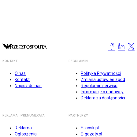
KONTAKT
REGULAMIN
O nas
Polityka Prywatności
Kontakt
Zmiana ustawień zgód
Napisz do nas
Regulamin serwisu
Informacje o nadawcy
Deklaracja dostępności
REKLAMA I PRENUMERATA
PARTNERZY
Reklama
E-kiosk.pl
Ogłoszenia
E-gazety.pl