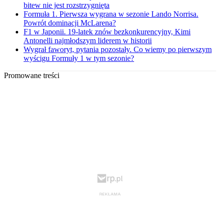
bitew nie jest rozstrzygnięta
Formuła 1. Pierwsza wygrana w sezonie Lando Norrisa.
Powrót dominacji McLarena?
F1 w Japonii. 19-latek znów bezkonkurencyjny, Kimi
Antonelli najmłodszym liderem w historii
Wygrał faworyt, pytania pozostały. Co wiemy po pierwszym
wyścigu Formuły 1 w tym sezonie?
Promowane treści