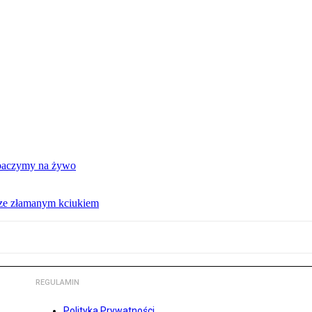
obaczymy na żywo
 ze złamanym kciukiem
REGULAMIN
Polityka Prywatności