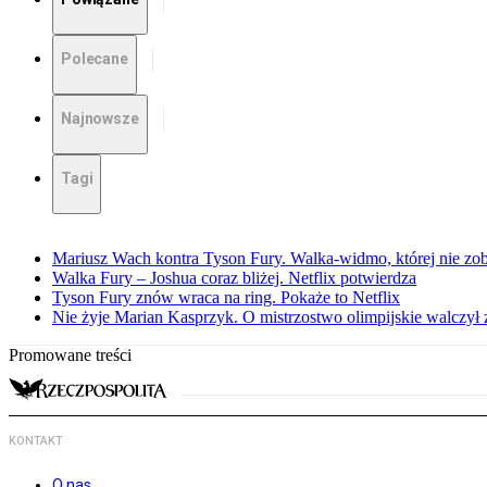
Polecane
Najnowsze
Tagi
Mariusz Wach kontra Tyson Fury. Walka-widmo, której nie z
Walka Fury – Joshua coraz bliżej. Netflix potwierdza
Tyson Fury znów wraca na ring. Pokaże to Netflix
Nie żyje Marian Kasprzyk. O mistrzostwo olimpijskie walczył
Promowane treści
KONTAKT
O nas