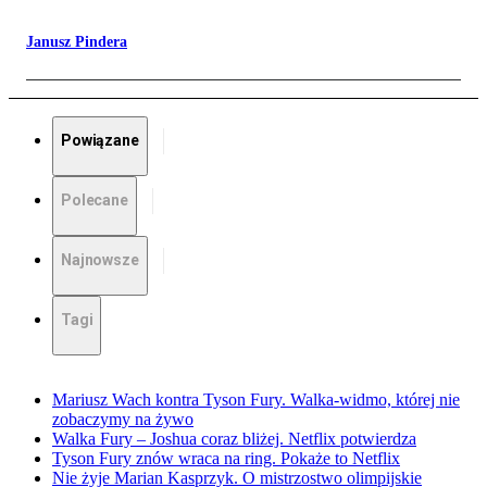
Janusz Pindera
Powiązane
Polecane
Najnowsze
Tagi
Mariusz Wach kontra Tyson Fury. Walka-widmo, której nie
zobaczymy na żywo
Walka Fury – Joshua coraz bliżej. Netflix potwierdza
Tyson Fury znów wraca na ring. Pokaże to Netflix
Nie żyje Marian Kasprzyk. O mistrzostwo olimpijskie