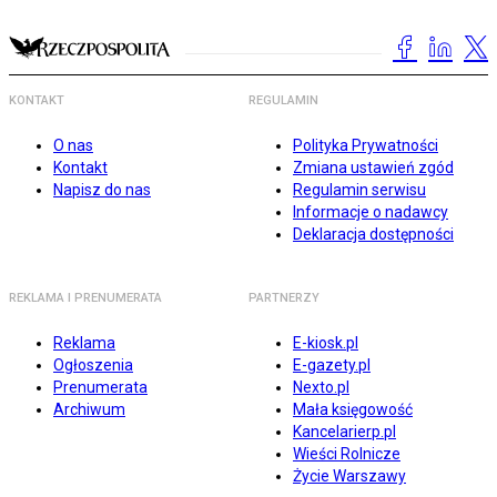
KONTAKT
REGULAMIN
O nas
Polityka Prywatności
Kontakt
Zmiana ustawień zgód
Napisz do nas
Regulamin serwisu
Informacje o nadawcy
Deklaracja dostępności
REKLAMA I PRENUMERATA
PARTNERZY
Reklama
E-kiosk.pl
Ogłoszenia
E-gazety.pl
Prenumerata
Nexto.pl
Archiwum
Mała księgowość
Kancelarierp.pl
Wieści Rolnicze
Życie Warszawy