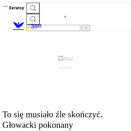
Serwisy
S
port
To się musiało źle skończyć.
Głowacki pokonany