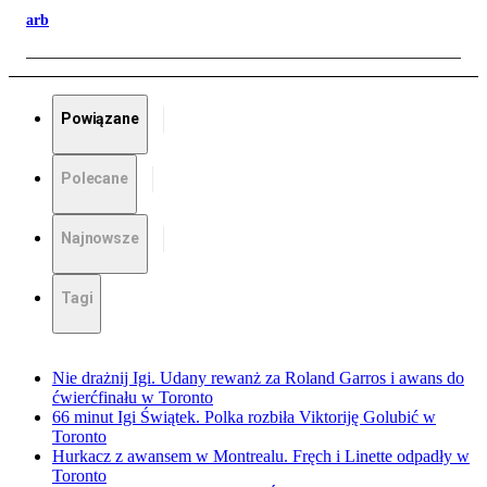
arb
Powiązane
Polecane
Najnowsze
Tagi
Nie drażnij Igi. Udany rewanż za Roland Garros i awans do
ćwierćfinału w Toronto
66 minut Igi Świątek. Polka rozbiła Viktoriję Golubić w
Toronto
Hurkacz z awansem w Montrealu. Fręch i Linette odpadły w
Toronto