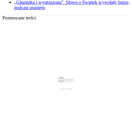
„Głupiutka i wystraszona”. Słowa o Świątek wywołały burzę,
podcast usunięto
Promowane treści