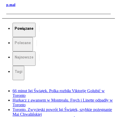
p.mal
Powiązane
Polecane
Najnowsze
Tagi
66 minut Igi Świątek. Polka rozbiła Viktoriję Golubić w
Toronto
Hurkacz z awansem w Montrealu. Fręch i Linette odpadły w
Toronto
Toronto. Zwycięski powrót Igi Świątek, szybkie pożegnanie
Mai Chwalińskiej