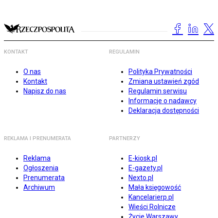
KONTAKT
REGULAMIN
O nas
Polityka Prywatności
Kontakt
Zmiana ustawień zgód
Napisz do nas
Regulamin serwisu
Informacje o nadawcy
Deklaracja dostępności
REKLAMA I PRENUMERATA
PARTNERZY
Reklama
E-kiosk.pl
Ogłoszenia
E-gazety.pl
Prenumerata
Nexto.pl
Archiwum
Mała księgowość
Kancelarierp.pl
Wieści Rolnicze
Życie Warszawy