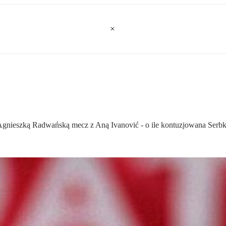
 Agnieszką Radwańską mecz z Aną Ivanović - o ile kontuzjowana Serbka