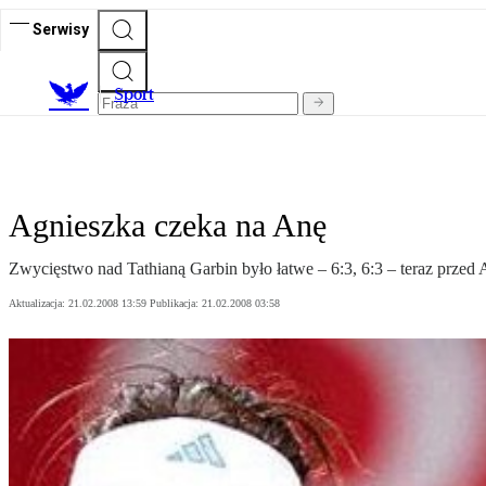
Serwisy
S
port
Agnieszka czeka na Anę
Zwycięstwo nad Tathianą Garbin było łatwe – 6:3, 6:3 – teraz przed
Aktualizacja:
21.02.2008 13:59
Publikacja:
21.02.2008 03:58