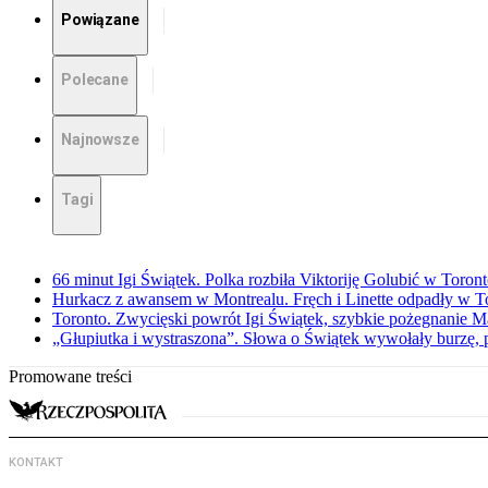
Powiązane
Polecane
Najnowsze
Tagi
66 minut Igi Świątek. Polka rozbiła Viktoriję Golubić w Toron
Hurkacz z awansem w Montrealu. Fręch i Linette odpadły w T
Toronto. Zwycięski powrót Igi Świątek, szybkie pożegnanie M
„Głupiutka i wystraszona”. Słowa o Świątek wywołały burzę, 
Promowane treści
KONTAKT