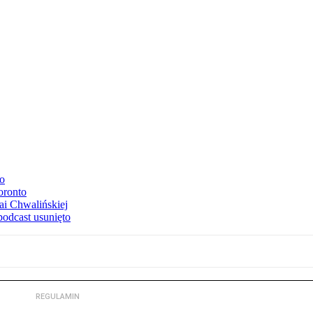
to
oronto
ai Chwalińskiej
podcast usunięto
REGULAMIN