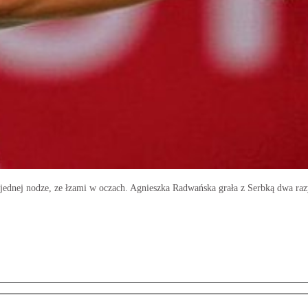
dnej nodze, ze łzami w oczach. Agnieszka Radwańska grała z Serbką dwa razy 