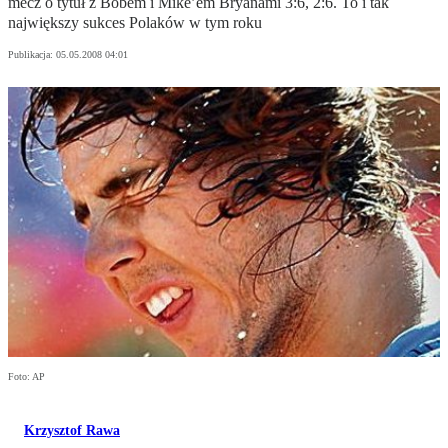
mecz o tytuł z Bobem i Mike’em Bryanami 3:6, 2:6. To i tak
największy sukces Polaków w tym roku
Publikacja:
05.05.2008 04:01
Foto: AP
Krzysztof Rawa