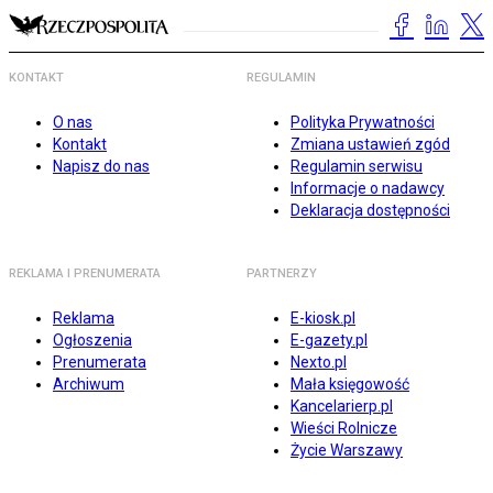
KONTAKT
REGULAMIN
O nas
Polityka Prywatności
Kontakt
Zmiana ustawień zgód
Napisz do nas
Regulamin serwisu
Informacje o nadawcy
Deklaracja dostępności
REKLAMA I PRENUMERATA
PARTNERZY
Reklama
E-kiosk.pl
Ogłoszenia
E-gazety.pl
Prenumerata
Nexto.pl
Archiwum
Mała księgowość
Kancelarierp.pl
Wieści Rolnicze
Życie Warszawy