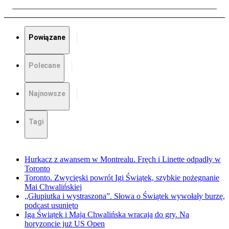
Powiązane
Polecane
Najnowsze
Tagi
Hurkacz z awansem w Montrealu. Fręch i Linette odpadły w
Toronto
Toronto. Zwycięski powrót Igi Świątek, szybkie pożegnanie
Mai Chwalińskiej
„Głupiutka i wystraszona”. Słowa o Świątek wywołały burzę,
podcast usunięto
Iga Świątek i Maja Chwalińska wracają do gry. Na
horyzoncie już US Open