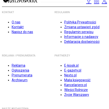
KONTAKT
REGULAMIN
O nas
Polityka Prywatności
Kontakt
Zmiana ustawień zgód
Napisz do nas
Regulamin serwisu
Informacje o nadawcy
Deklaracja dostępności
REKLAMA I PRENUMERATA
PARTNERZY
Reklama
E-kiosk.pl
Ogłoszenia
E-gazety.pl
Prenumerata
Nexto.pl
Archiwum
Mała księgowość
Kancelarierp.pl
Wieści Rolnicze
Życie Warszawy
NASZE WYDARZENIA