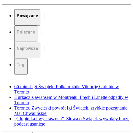
Powiązane
Polecane
Najnowsze
Tagi
66 minut Igi Świątek. Polka rozbiła Viktoriję Golubić w
Toronto
Hurkacz z awansem w Montrealu. Fręch i Linette odpadły w
Toronto
Toronto. Zwycięski powrót Igi Świątek, szybkie pożegnanie
Mai Chwalińskiej
„Głupiutka i wystraszona”. Słowa o Świątek wywołały burzę,
podcast usunięto